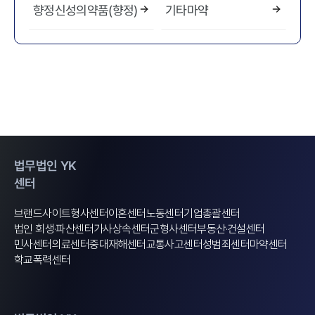
향정신성의약품(향정)
기타마약
법무법인 YK
센터
브랜드사이트
형사센터
이혼센터
노동센터
기업총괄센터
법인 회생·파산센터
가사상속센터
군형사센터
부동산·건설센터
민사센터
의료센터
중대재해센터
교통사고센터
성범죄센터
마약센터
학교폭력센터